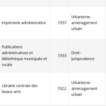
Urbanisme-
Imprimerie administrative
1.937
amenagement
urbain
Publications
administratives et
Droit-
1.933
bibliothèque municipale et
jurisprudence
rurale
Urbanisme-
Librairie centrale des
1.922
amenagement
beaux-arts
urbain