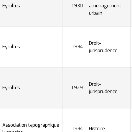
Eyrolles
1.930
amenagement
urbain
Droit-
Eyrolles
1.934
jurisprudence
Droit-
Eyrolles
1.929
jurisprudence
Association typographique
1.934
Histoire