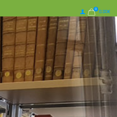
0
0,00
€