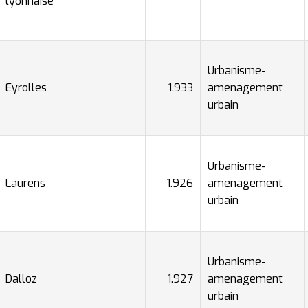
lyonnaise
Urbanisme-
Eyrolles
1.933
amenagement
urbain
Urbanisme-
Laurens
1.926
amenagement
urbain
Urbanisme-
Dalloz
1.927
amenagement
urbain