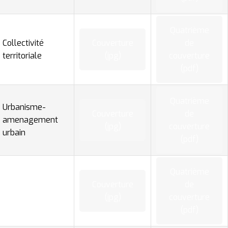
Quatrième
Collectivité
Couverture
de
territoriale
(jpg)
couverture
(pdf)
Quatrième
Urbanisme-
Couverture
de
amenagement
(jpg)
couverture
urbain
(pdf)
Quatrième
Couverture
de
(jpg)
couverture
(pdf)