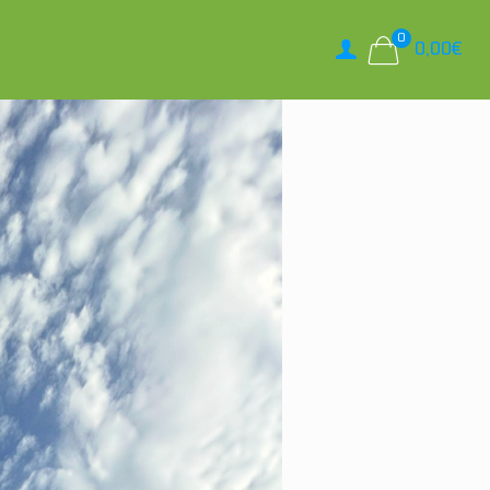
0
0,00
€